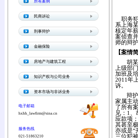
所有案例
民商诉讼
职务犯
系上海
核定年
刑事辩护
案侦查
师的辩
金融保险
【案情
胡
房地产与建筑工程
上级部门
加班及
知识产权与公司业务
2011
诉。
资本市场与非诉业务
辩
家属主
电子邮箱
了所有
见：1
hxhh_lawfirm@sina.cn
应款项
其甚至极
服务热线
亦或是“
三位犯
021-51863210