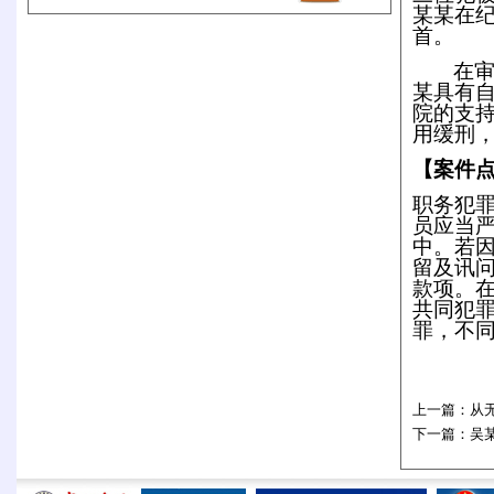
某某在
首。
在
某具有
院的支
用缓刑
【案件
职务犯
员应当
中。若
留及讯
款项。
共同犯
罪，不
上一篇：
从
下一篇：
吴